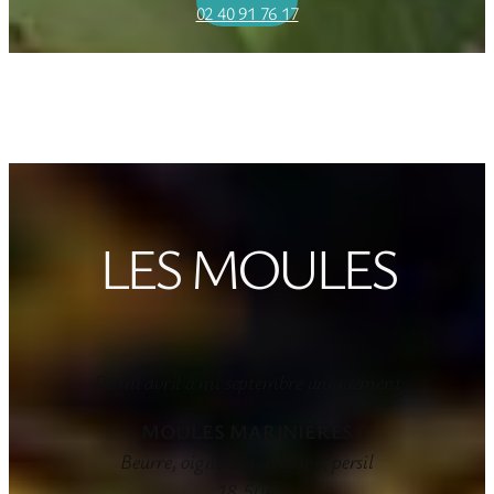
02 40 91 76 17
LES MOULES
De mi avril à mi septembre uniquement
MOULES MARINIÈRES
Beurre, oignons, vin blanc, persil
18,50€