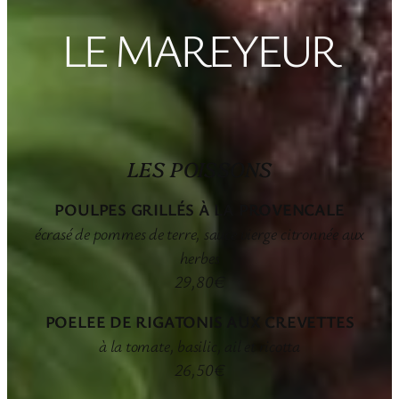
LE MAREYEUR
LES POISSONS
POULPES GRILLÉS À LA PROVENCALE
écrasé de pommes de terre, sauce vierge citronnée aux
herbes
29,80€
POELEE DE RIGATONIS AUX CREVETTES
à la tomate, basilic, ail et ricotta
26,50€