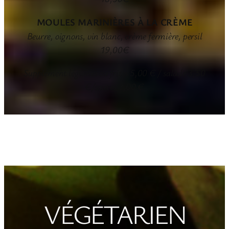
MOULES MARINIÈRES À LA CRÈME
Beurre, oignons, vin blanc, crème fermière, persil
19,00€
Supplément légumes ou frites 5,00 € / salade 3,50
€/sauces 3,00 €
VÉGÉTARIEN