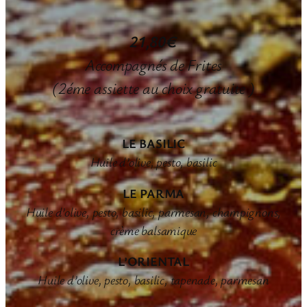
21,80€
Accompagnés de Frites
(2éme assiette au choix gratuite )
LE BASILIC
Huile d’olive, pesto, basilic
LE PARMA
Huile d’olive, pesto, basilic, parmesan, champignons,
crème balsamique
L’ORIENTAL
Huile d’olive, pesto, basilic, tapenade, parmesan