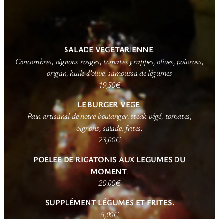
SALADE VEGETARIENNE
.
Concombres, oignons rouges, tomates grappes, olives, poivrons,
origan, huile d’olive, samoussa de légumes
19,50€
LE BURGER VEGE
.
Pain artisanal de notre boulanger, steak végé, tomates,
oignons, salade, frites.
23,00€
POELEE DE RIGATONIS AUX LEGUMES DU
MOMENT
.
20,00€
SUPPLÉMENT LÉGUMES
ET FRITES.
5,00€