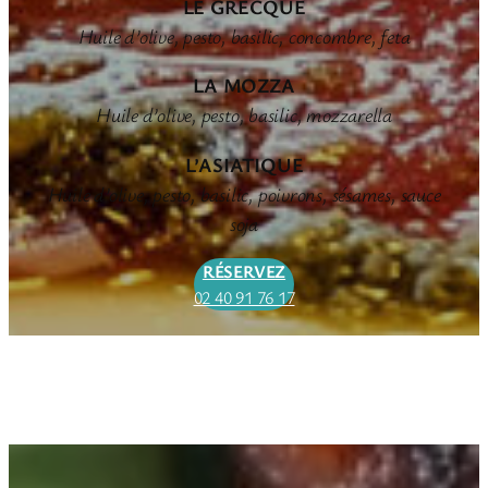
LE GRECQUE
Huile d’olive, pesto, basilic, concombre, feta
LA MOZZA
Huile d’olive, pesto, basilic, mozzarella
L’ASIATIQUE
Huile d’olive, pesto, basilic, poivrons, sésames, sauce
soja
RÉSERVEZ
02 40 91 76 17