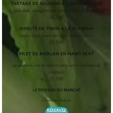
TARTARE DE SAUMON A L’HUILE D’OLIVE
à l’échalote, vinaigrette au citron confit, frites, salade
25,50€
MINUTE DE THON A LA PLANCHA
sauce vierge, purée de citron et ses légumes
27,50€
FILET DE MERLAN EN HABIT VERT
au saumon, lait de coco et curry vert à la bisque de
crustacés
25,50€
LE POISSON DU MARCHÉ
Consulter l’ardoise
RÉSERVEZ